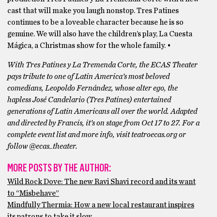
cast that will make you laugh nonstop. Tres Patines
continues to be a loveable character because he is so
genuine. We will also have the children’s play, La Cuesta
Mágica, a Christmas show for the whole family. •
With Tres Patines y La Tremenda Corte, the ECAS Theater
pays tribute to one of Latin America’s most beloved
comedians, Leopoldo Fernández, whose alter ego, the
hapless José Candelario (Tres Patines) entertained
generations of Latin Americans all over the world. Adapted
and directed by Francis, it’s on stage from Oct 17 to 27. For a
complete event list and more info, visit teatroecas.org or
follow @ecas_theater.
MORE POSTS BY THE AUTHOR:
Wild Rock Dove: The new Ravi Shavi record and its want
to “Misbehave”
Mindfully Thermia: How a new local restaurant inspires
its patrons to take it slow