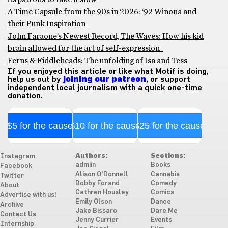
A Time Capsule from the 90s in 2026: ‘92 Winona and
their Punk Inspiration
John Faraone’s Newest Record, The Waves: How his kid
brain allowed for the art of self-expression
Ferns & Fiddleheads: The unfolding of Isa and Tess
If you enjoyed this article or like what Motif is doing,
help us out by
joining our patreon
, or support
independent local journalism with a quick one-time
donation.
$5 for the cause
$10 for the cause
$25 for the cause
Authors:
Sections:
Instagram
admiin
Books
Facebook
Alison O'Donnell
Cannabis
Twitter
Bobby Forand
Comedy
About
Cathren Housley
Comics
Advertise with us!
Emily Olson
Dance
Archive
Jake Bissaro
Dare Me
Contact Us
Jenny Currier
Events
Internship