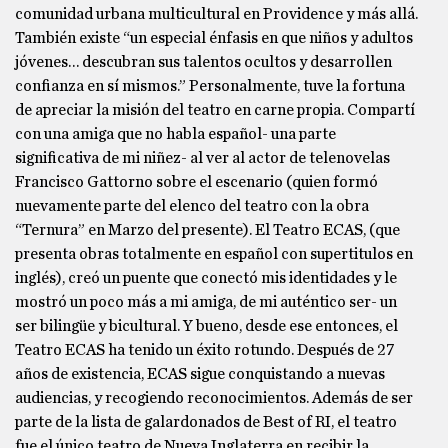
comunidad urbana multicultural en Providence y más allá.
También existe “un especial énfasis en que niños y adultos
jóvenes… descubran sus talentos ocultos y desarrollen
confianza en sí mismos.” Personalmente, tuve la fortuna
de apreciar la misión del teatro en carne propia. Compartí
con una amiga que no habla español- una parte
significativa de mi niñez- al ver al actor de telenovelas
Francisco Gattorno sobre el escenario (quien formó
nuevamente parte del elenco del teatro con la obra
“Ternura” en Marzo del presente). El Teatro ECAS, (que
presenta obras totalmente en español con supertitulos en
inglés), creó un puente que conectó mis identidades y le
mostró un poco más a mi amiga, de mi auténtico ser- un
ser bilingüe y bicultural. Y bueno, desde ese entonces, el
Teatro ECAS ha tenido un éxito rotundo. Después de 27
años de existencia, ECAS sigue conquistando a nuevas
audiencias, y recogiendo reconocimientos. Además de ser
parte de la lista de galardonados de Best of RI, el teatro
fue el único teatro de Nueva Inglaterra en recibir la