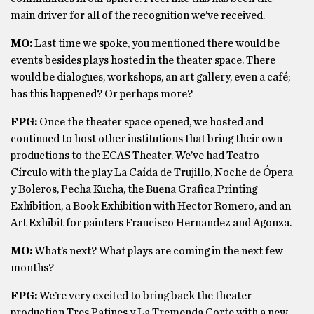
main driver for all of the recognition we’ve received.
MO:
Last time we spoke, you mentioned there would be
events besides plays hosted in the theater space. There
would be dialogues, workshops, an art gallery, even a café;
has this happened? Or perhaps more?
FPG:
Once the theater space opened, we hosted and
continued to host other institutions that bring their own
productions to the ECAS Theater. We’ve had Teatro
Círculo with the play La Caída de Trujillo, Noche de Ópera
y Boleros, Pecha Kucha, the Buena Grafica Printing
Exhibition, a Book Exhibition with Hector Romero, and an
Art Exhibit for painters Francisco Hernandez and Agonza.
MO:
What’s next? What plays are coming in the next few
months?
FPG:
We’re very excited to bring back the theater
production Tres Patines y La Tremenda Corte with a new