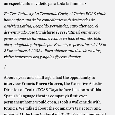
un espectáculo navideño para toda la familia. •
En Tres Patines y La Tremenda Corte, el Teatro ECAS rinde
homenaje a uno de los comediantes más destacados de
América Latina, Leopoldo Fernández, cuyo alter ego, el
desventurado José Candelario (Tres Patines) entretuvo a
generaciones de latinoamericanos en todo el mundo. Esta
obra, adaptada y dirigida por Francis, se presentará del 17 al
27 de octubre del 2024. Para obtener una lista de eventos,
visite: teatroecas.org y sigalos @ ecas_theater
/
About a year and a half ago, I had the opportunity to
interview Francis
Parra Guerra,
the Executive Artistic
Director of Teatro ECAS. Days before the doors of this
Spanish-language theater company’s first-ever
permanent home would open, I took a walk inside with
Francis. We talked about the company’s trajectory and
mission. At the time (in April of 2023), Francis mentioned